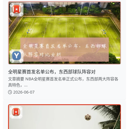
全明星赛首发名单公布，东西部球队阵容对
文章摘要 NBA全明星赛首发名单正式公布，东西部两大阵容各
具特色，...
2026-06-07