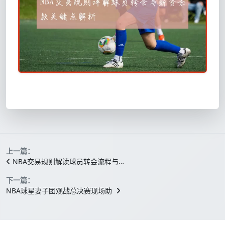
上一篇：
NBA交易规则解读球员转会流程与…
下一篇：
NBA球星妻子团观战总决赛现场助