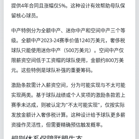
提供4年合同且涨幅仅5%。这种设计有效帮助母队保
留核心球员。
中产特例分为全额中产、迷你中产和空间中产三个等
级。全额中产2023-24赛季价值1240万美元，奢侈税
球队只能使用迷你中产（500万美元）。空间中产仅
限薪资空间低于工资帽的球队使用，金额约800万美
元。这些特例是球队补强的重要筹码。
激励条款需计入薪资空间，分为可能实现与不太可能
实现两类。基于球队战绩或个人奖项的激励条款若上
赛季未达成，则被认定为"不太可能实现"，仅按实际
发放金额计入奢侈税计算。这种设计给予球队更多薪
资操作灵活性，但需要精确预估触发概率。