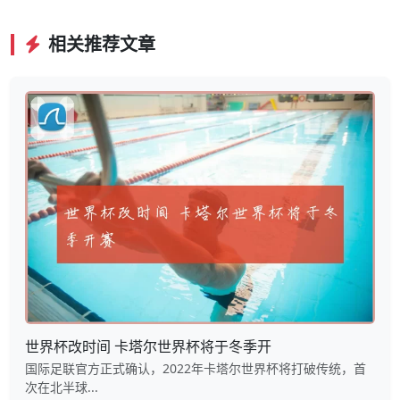
相关推荐文章
世界杯改时间 卡塔尔世界杯将于冬季开
国际足联官方正式确认，2022年卡塔尔世界杯将打破传统，首
次在北半球...