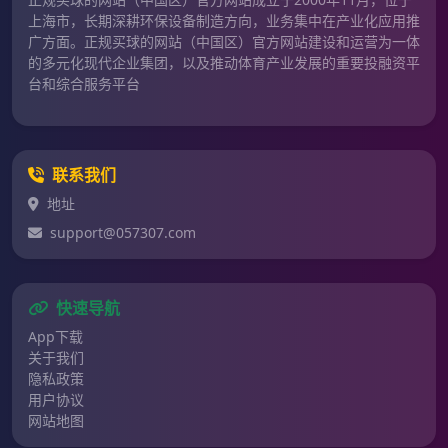
上海市，长期深耕环保设备制造方向，业务集中在产业化应用推
广方面。正规买球的网站（中国区）官方网站建设和运营为一体
的多元化现代企业集团，以及推动体育产业发展的重要投融资平
台和综合服务平台
联系我们
地址
support@057307.com
快速导航
App下载
关于我们
隐私政策
用户协议
网站地图