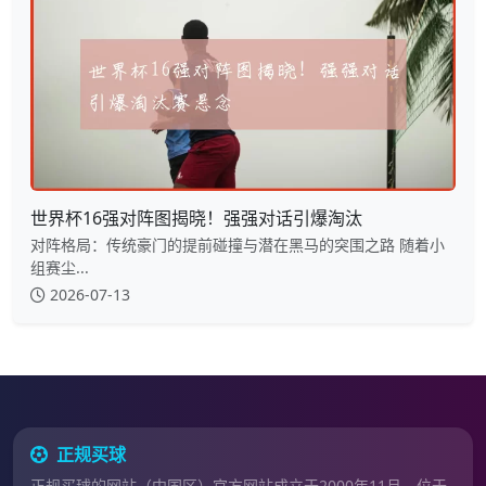
世界杯16强对阵图揭晓！强强对话引爆淘汰
对阵格局：传统豪门的提前碰撞与潜在黑马的突围之路 随着小
组赛尘...
2026-07-13
正规买球
正规买球的网站（中国区）官方网站成立于2000年11月，位于