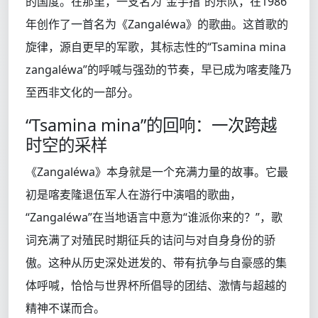
的国度。在那里，一支名为“金手指”的乐队，在1986
年创作了一首名为《Zangaléwa》的歌曲。这首歌的
旋律，源自更早的军歌，其标志性的“Tsamina mina
zangaléwa”的呼喊与强劲的节奏，早已成为喀麦隆乃
至西非文化的一部分。
“Tsamina mina”的回响：一次跨越
时空的采样
《Zangaléwa》本身就是一个充满力量的故事。它最
初是喀麦隆退伍军人在游行中演唱的歌曲，
“Zangaléwa”在当地语言中意为“谁派你来的？”，歌
词充满了对殖民时期征兵的诘问与对自身身份的骄
傲。这种从历史深处迸发的、带有抗争与自豪感的集
体呼喊，恰恰与世界杯所倡导的团结、激情与超越的
精神不谋而合。